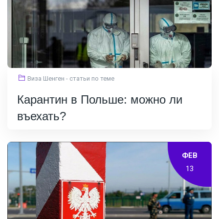
Виза Шенген - статьи по теме
Карантин в Польше: можно ли
въехать?
ФЕВ
13