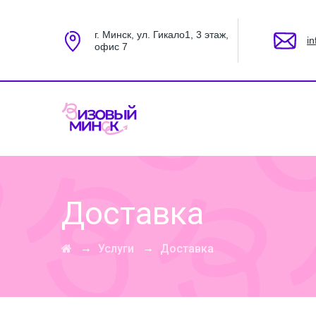
г. Минск, ул. Гикало1, 3 этаж,
i
офис 7
Доставка
→
→
Услуги
Доставка